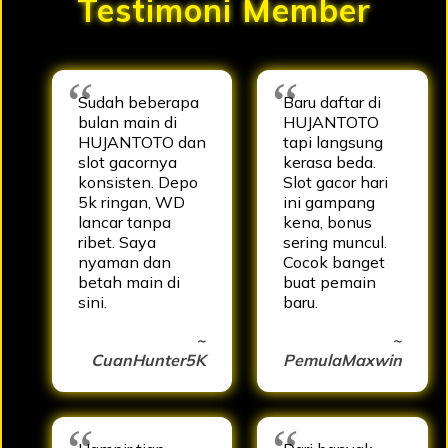
Testimoni Member
Sudah beberapa
Baru daftar di
bulan main di
HUJANTOTO
HUJANTOTO dan
tapi langsung
slot gacornya
kerasa beda.
konsisten. Depo
Slot gacor hari
5k ringan, WD
ini gampang
lancar tanpa
kena, bonus
ribet. Saya
sering muncul.
nyaman dan
Cocok banget
betah main di
buat pemain
sini.
baru.
~
~
CuanHunter5K
PemulaMaxwin