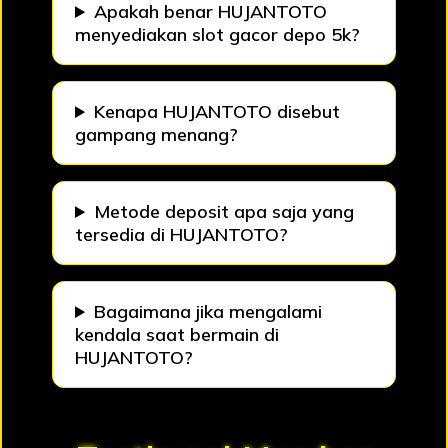
Apakah benar HUJANTOTO
menyediakan slot gacor depo 5k?
Kenapa HUJANTOTO disebut
gampang menang?
Metode deposit apa saja yang
tersedia di HUJANTOTO?
Bagaimana jika mengalami
kendala saat bermain di
HUJANTOTO?