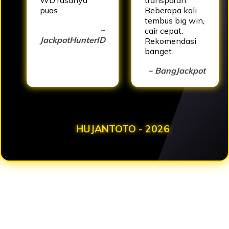
WD rasanya
transparan.
puas.
Beberapa kali
tembus big win,
~
cair cepat.
JackpotHunterID
Rekomendasi
banget.
~ BangJackpot
HUJANTOTO - 2026