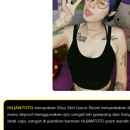
HUJANTOTO
merupakan Situs Slot Gacor Resmi menyediakan de
mana deposit menggunakan qris sangat lah gampang dan han
detik saja, sangat di pastikan bermain HUJANTOTO pasti meraih